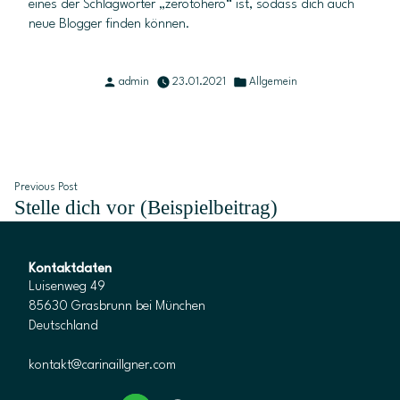
eines der Schlagwörter „zerotohero“ ist, sodass dich auch
neue Blogger finden können.
Posted
Posted
admin
23.01.2021
Allgemein
by
in
Beitragsnavigation
Previous
Previous Post
Stelle dich vor (Beispielbeitrag)
post:
Kontaktdaten
Luisenweg 49
85630 Grasbrunn bei München
Deutschland
kontakt@carinaillgner.com