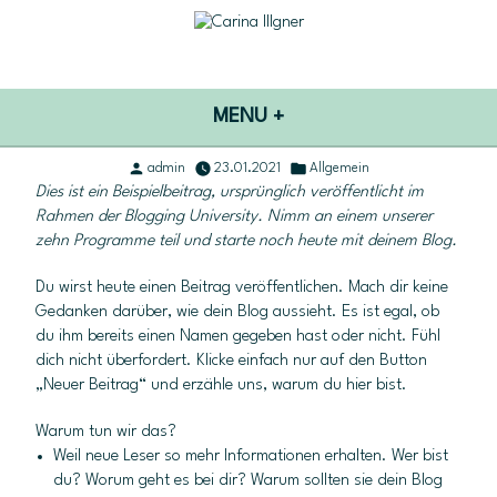
Skip to content
Carina Illgner
Erfolg darf leicht & einzigartig sein.
MENU
+
EXPANDED
COLLAPSED
Posted
Posted
admin
23.01.2021
Allgemein
Dies ist ein Beispielbeitrag, ursprünglich veröffentlicht im
by
in
Rahmen der
Blogging University
. Nimm an einem unserer
zehn Programme teil und starte noch heute mit deinem Blog.
Du wirst heute einen Beitrag veröffentlichen. Mach dir keine
Gedanken darüber, wie dein Blog aussieht. Es ist egal, ob
du ihm bereits einen Namen gegeben hast oder nicht. Fühl
dich nicht überfordert. Klicke einfach nur auf den Button
„Neuer Beitrag“ und erzähle uns, warum du hier bist.
Warum tun wir das?
Weil neue Leser so mehr Informationen erhalten. Wer bist
du? Worum geht es bei dir? Warum sollten sie dein Blog