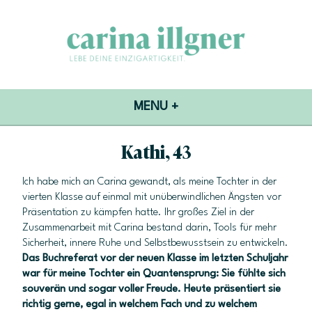
Skip to content
Carina Illgner
Erfolg darf leicht & einzigartig sein.
MENU
+
EXPANDED
COLLAPSED
Kathi, 43
Ich habe mich an Carina gewandt, als meine Tochter in der
vierten Klasse auf einmal mit unüberwindlichen Ängsten vor
Präsentation zu kämpfen hatte. Ihr großes Ziel in der
Zusammenarbeit mit Carina bestand darin, Tools für mehr
Sicherheit, innere Ruhe und Selbstbewusstsein zu entwickeln.
Das Buchreferat vor der neuen Klasse im letzten Schuljahr
war für meine Tochter ein Quantensprung: Sie fühlte sich
souverän und sogar voller Freude. Heute präsentiert sie
richtig gerne, egal in welchem Fach und zu welchem