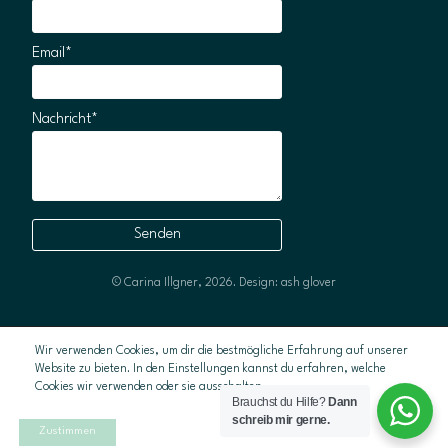
Email*
Nachricht*
© Carina Illgner, 2026.
Design: ash glover
Wir verwenden Cookies, um dir die bestmögliche Erfahrung auf unserer
Website zu bieten. In den Einstellungen kannst du erfahren, welche
Cookies wir verwenden oder sie ausschalten.
Brauchst du Hilfe?
Dann
schreib mir gerne.
Zustimmen